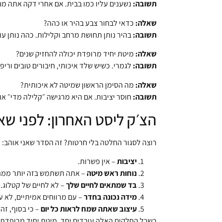
תשובה:
נשענים עליו כמו בבית. אם אחרי דקה אתה מח
שאלה:
כדאי לבחור צבע בהיר או כהה?
תשובה:
בהיר נותן תחושת מרחב וקלילות. כהה נותן עו
שאלה:
מיטת יחיד מרופדת יכולה להחזיק שנים?
תשובה:
לגמרי. כשיש שלד איכותי, חיבורים טובים ורי
שאלה:
מה הסימן הראשון שמיטה לא איכותית?
תשובה:
חוסר יציבות. אם היא מרגישה ״קלילה מדי״ א
הצ׳ק ליסט האחרון: לפני שא
רוצה לסגור החלטה בלי חרטות? זה הסדר שאני אוהב:
יציבות
– אין פשרות.
נוחות ראש מיטה
– אתה תשתמש בזה יותר ממה
בד שמתאים לחיים שלך
– לא לחיים של קטלוג.
מידה נכונה בחדר
– עם מרווחים אמיתיים, לא על
עיצוב שאתה שמח לראות כל יום
– כי בסוף, זה
כשכל החלקים האלה עובדים יחד, מיטת יחיד מרופדת הו