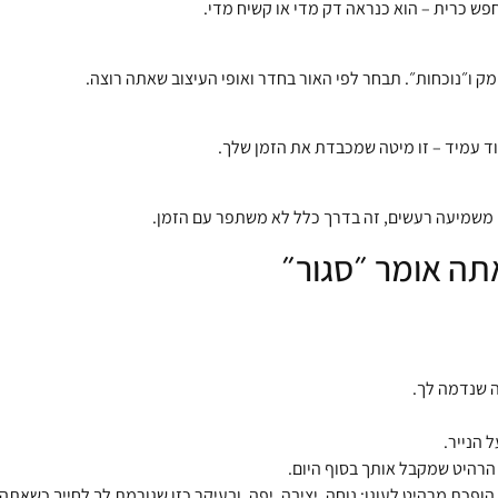
פש כרית – הוא כנראה דק מדי או קשיח מדי.
מק ו״נוכחות״. תבחר לפי האור בחדר ואופי העיצוב שאתה רוצה.
פוד עמיד – זו מיטה שמכבדת את הזמן שלך.
ו משמיעה רעשים, זה בדרך כלל לא משתפר עם הזמן.
תה אומר ״סגור״
 שנדמה לך.
 הנייר.
 הרהיט שמקבל אותך בסוף היום.
פכת מרהיט לעוגן: נוחה, יציבה, יפה, ובעיקר כזו שגורמת לך לחייך כשאתה