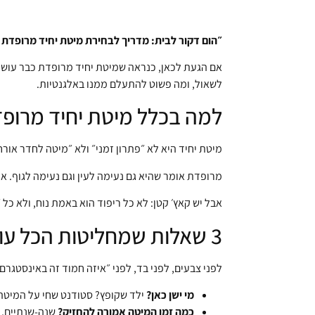
״הום דקור לבית: מדריך לבחירת מיטת יחיד מרופדת 
אם הגעת לכאן, כנראה שמיטת יחיד מרופדת כבר עושה ל
לשאול, ומה פשוט להתעלם ממנו באלגנטיות.
למה בכלל מיטת יחיד מרופדת
מיטת יחיד היא לא ״פתרון זמני״ ולא ״מיטה לחדר אור
מרופדת אומר שהיא גם נעימה לעין וגם נעימה לגוף. 
אבל יש קאץ׳ קטן: לא כל ריפוד הוא באמת נוח, ולא כל 
3 שאלות שמחליטות הכל עוד לפני שמודדים את החדר
לפני צבעים, לפני בד, לפני ״איזה חמוד זה באינסטגרם״
מי ישן כאן?
ילד שקופץ? סטודנט שחי על המיטה
כמה זמן המיטה אמורה להחזיק?
שנה-שנתיים, א