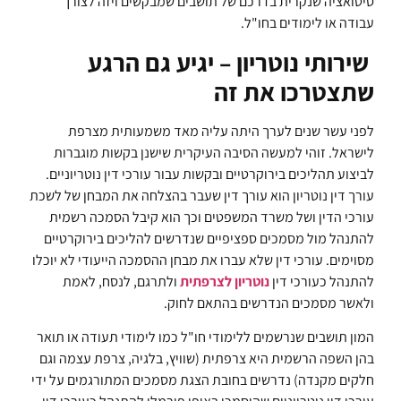
סיטואציה שנקרית בדרכם של תושבים שמבקשים ויזה לצורך
עבודה או לימודים בחו"ל.
שירותי נוטריון – יגיע גם הרגע
שתצטרכו את זה
לפני עשר שנים לערך היתה עליה מאד משמעותית מצרפת
לישראל. זוהי למעשה הסיבה העיקרית שישנן בקשות מוגברות
לביצוע תהליכים בירוקרטיים ובקשות עבור עורכי דין נוטריוניים.
עורך דין נוטריון הוא עורך דין שעבר בהצלחה את המבחן של לשכת
עורכי הדין ושל משרד המשפטים וכך הוא קיבל הסמכה רשמית
להתנהל מול מסמכים ספציפיים שנדרשים להליכים בירוקרטיים
מסוימים. עורכי דין שלא עברו את מבחן ההסמכה הייעודי לא יוכלו
להתנהל כעורכי דין
נוטריון לצרפתית
ולתרגם, לנסח, לאמת
ולאשר מסמכים הנדרשים בהתאם לחוק.
המון תושבים שנרשמים ללימודי חו"ל כמו לימודי תעודה או תואר
בהן השפה הרשמית היא צרפתית (שוויץ, בלגיה, צרפת עצמה וגם
חלקים מקנדה) נדרשים בחובת הצגת מסמכים המתורגמים על ידי