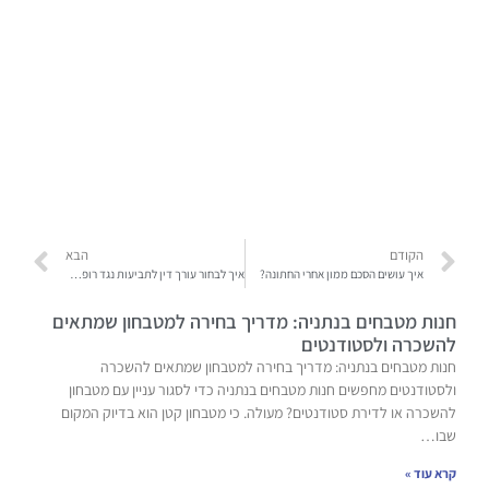
הקודם
הבא
איך עושים הסכם ממון אחרי החתונה?
איך לבחור עורך דין לתביעות נגד רופאי שיניים?
חנות מטבחים בנתניה: מדריך בחירה למטבחון שמתאים
להשכרה ולסטודנטים
חנות מטבחים בנתניה: מדריך בחירה למטבחון שמתאים להשכרה
ולסטודנטים מחפשים חנות מטבחים בנתניה כדי לסגור עניין עם מטבחון
להשכרה או לדירת סטודנטים? מעולה. כי מטבחון קטן הוא בדיוק המקום
שבו…
קרא עוד »