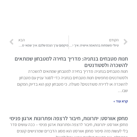
הקודם
הבא
טיולי משפחות בהתאמה אישית: איך יוצרים זיכרונות שאי אפשר לשכוח?
מיקסום ערך הנכס שלכם: איך שמאי מקרקעין הופך את המכירה שלכם לזהב אמיתי
חנות מטבחים בנתניה: מדריך בחירה למטבחון שמתאים
להשכרה ולסטודנטים
חנות מטבחים בנתניה: מדריך בחירה למטבחון שמתאים להשכרה
ולסטודנטים מחפשים חנות מטבחים בנתניה כדי לסגור עניין עם מטבחון
להשכרה או לדירת סטודנטים? מעולה. כי מטבחון קטן הוא בדיוק המקום
שבו…
קרא עוד »
מחסן אוורסט: יתרונות, חיבור לרצפה ופתרונות ארגון פנימי
מחסן אוורסט: יתרונות, חיבור לרצפה ופתרונות ארגון פנימי – ככה עושים סדר
בלי לעשות מזה סיפור מחסן אוורסט הוא מסוג הדברים שמרגישים קטנים