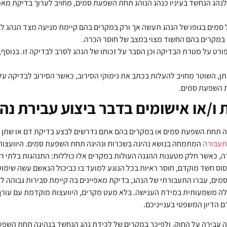
הג הנחשד בעיניו כנהג הנוהג תחת השפעת סמים, מחויב לערוך בדיקת מאפי
ל סמים בגופו של הנהג תעשה אך ורק במקרים בהם קיימת מניעה מצד הנהג 
 במקרים בהם החשוד מצוי במצב של חוסר הכרה.
ורט על מטרת הבדיקה וכן הסבר על זכותו של הנהג לסרב לבדיקה זו. בנוס
 השוטר מחויב להעלות בכתב את נימוקי הסירוב, כאשר הסירוב לבדיקה עלול
ת השפעת סמים.
ו/או אישומים בדבר ביצוע עבירת נ
גה תחת השפעת סמים או במקרים בהם אתם נדרשים לבצע בדיקת דם או שתן לצ
 תעבורה
המתמחה בנושא נהיגה בשכרות ונהיגה תחת השפעת סמים. היוועצות
, כאשר חלק מטענות ההגנה העולות במקרים אלו כוללות: התנהגות בלתי רא
וס חשד מוקדם, חוסר ראיות בכל הנוגע למועד בו כביכול הנאשם עשה שימוש 
ם, עברו התעבורתי של הנהג, בדיקת מאפיינים בה קיימת סבירות גבוהה לכך
קלה משמעותית במידת הענישה. בלא מעט מקרים, היוועצות מוקדמת עם עורך 
 הדיון המשפטי בענייניכם.
ה עבירה על החוק, ולפיכך במקרים של לכידת נהג הנחשד בנהיגה תחת השפעת