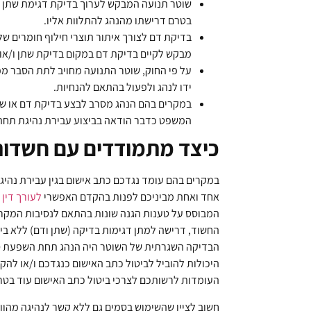
שוטר תנועה המבקש לערוך בדיקת דגימת שתן לנ
בטרם דרישתו מהנהג להתלוות אליו.
בדיקת דם לצורך איתור תוצרי חילוף חומרים ש
מבקש לקיים בדיקת דם במקום בדיקת שתן ו/או
על פי החוק, שוטר התנועה מחויב לתת הסבר מפ
ידו לנהג ולפעול בהתאם להנחיות.
במקרים בהם הנהג מסרב לבצע בדיקת דם או שתן,
המשפט כדבר הודאה בביצוע עבירת נהיגת תח
כיצד מתמודדים עם חשדות 
במקרים בהם עומד נגדכם כתב אישום בגין עבירת נהי
אחד ואחת מביניכם לפנות בהקדם האפשרי
לעורך דין
המבוסס על טענות הגנה שונות בהתאם לנסיבות המקרה
החשוד, דרישה למתן דגימות בדיקה (שתן ודם) ללא ביס
הבדיקה השגרתית של השוטר היה הנהג תחת השפעת סמי
היכולות להוביל לביטול כתב האישום כנגדכם ו/או לה
העומדות לרשותכם לצרכי ביטול כתב האישום עוד בטרם
חשוב לציין שהשימוש בסמים גם ללא קשר לנהיגה מהוו