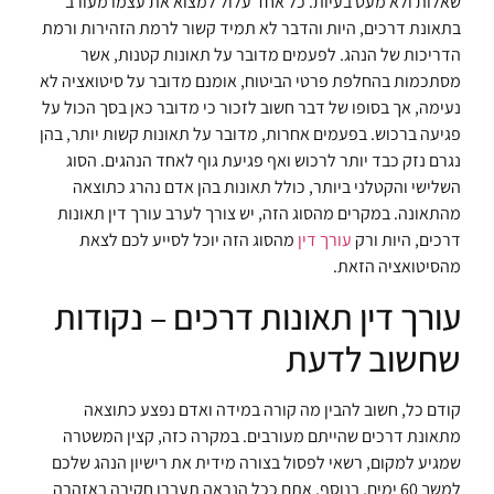
שאלות ולא מעט בעיות. כל אחד עלול למצוא את עצמו מעורב
בתאונת דרכים, היות והדבר לא תמיד קשור לרמת הזהירות ורמת
הדריכות של הנהג. לפעמים מדובר על תאונות קטנות, אשר
מסתכמות בהחלפת פרטי הביטוח, אומנם מדובר על סיטואציה לא
נעימה, אך בסופו של דבר חשוב לזכור כי מדובר כאן בסך הכול על
פגיעה ברכוש. בפעמים אחרות, מדובר על תאונות קשות יותר, בהן
נגרם נזק כבד יותר לרכוש ואף פגיעת גוף לאחד הנהגים. הסוג
השלישי והקטלני ביותר, כולל תאונות בהן אדם נהרג כתוצאה
מהתאונה. במקרים מהסוג הזה, יש צורך לערב עורך דין תאונות
דרכים, היות ורק
עורך דין
מהסוג הזה יוכל לסייע לכם לצאת
מהסיטואציה הזאת.
עורך דין תאונות דרכים – נקודות
שחשוב לדעת
קודם כל, חשוב להבין מה קורה במידה ואדם נפצע כתוצאה
מתאונת דרכים שהייתם מעורבים. במקרה כזה, קצין המשטרה
שמגיע למקום, רשאי לפסול בצורה מידית את רישיון הנהג שלכם
למשך 60 ימים. בנוסף, אתם ככל הנראה תעברו חקירה באזהרה