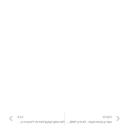
הקודם
הבא
נוטריון בפתח תקווה – לא חייב לשלם הרבה
למה אתם זקוקים לשירותי ליטיגציה מסחרית?