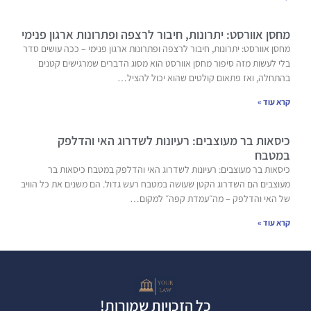
מחסן אוורסט: יתרונות, חיבור לרצפה ופתרונות ארגון פנימי
מחסן אוורסט: יתרונות, חיבור לרצפה ופתרונות ארגון פנימי – ככה עושים סדר
בלי לעשות מזה סיפור מחסן אוורסט הוא מסוג הדברים שמרגישים קטנים
בהתחלה, ואז פתאום קולטים שהוא יכול להציל…
קרא עוד »
כיסאות בר מעוצבים: רעיונות לשדרוג האי והדלפק
במטבח
כיסאות בר מעוצבים: רעיונות לשדרוג האי והדלפק במטבח כיסאות בר
מעוצבים הם השדרוג הקטן שעושה במטבח רעש גדול. הם משנים את כל הוויב
של האי והדלפק – מה״עמדת קפה״ למקום…
קרא עוד »
כל הזכויות שמורות!