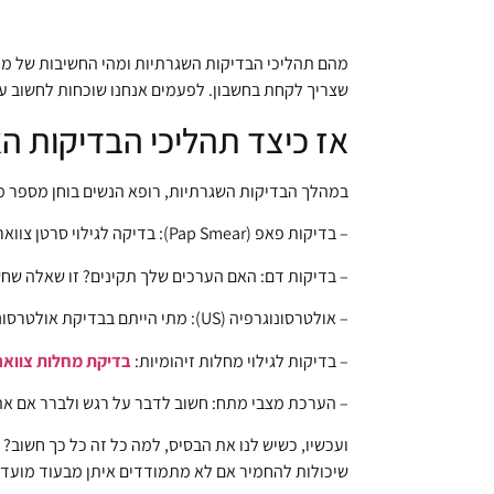
מהם תהליכי הבדיקות השגרתיות ומהי החשיבות של מ
שצריך לקחת בחשבון. לפעמים אנחנו שוכחות לחשוב על 
אז כיצד תהליכי הבדיקות ה
במהלך הבדיקות השגרתיות, רופא הנשים בוחן מספר מנג
– בדיקות פאפ (Pap Smear): בדיקה לגילוי סרטן צוואר הרחם. מומלץ לעבור את הבדיקה כל שלוש שנים.
– בדיקות דם: האם הערכים שלך תקינים? זו שאלה שחש
– אולטרסונוגרפיה (US): מתי הייתם בבדיקת אולטרסונוגרפיה לאחרונה? מדובר בכלי חשוב למעקב אחרי מצב הרחם והשחלות.
– בדיקות לגילוי מחלות זיהומיות:
בדיקת מחלות צוואר 
– הערכת מצבי מתח: חשוב לדבר על רגש ולברר אם א
ועכשיו, כשיש לנו את הבסיס, למה כל זה כל כך חשוב? 
שיכולות להחמיר אם לא מתמודדים איתן מבעוד מועד.