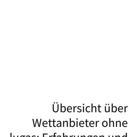
Übersicht über
Wettanbieter ohne