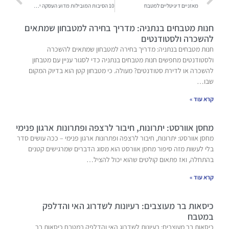
מאזניים דיגיטליים למטבח
10 הסיבות המובילות מדוע העסקה ישירה היא גישה חסכונית
חנות מטבחים בנתניה: מדריך בחירה למטבחון שמתאים
להשכרה ולסטודנטים
חנות מטבחים בנתניה: מדריך בחירה למטבחון שמתאים להשכרה
ולסטודנטים מחפשים חנות מטבחים בנתניה כדי לסגור עניין עם מטבחון
להשכרה או לדירת סטודנטים? מעולה. כי מטבחון קטן הוא בדיוק המקום
שבו…
קרא עוד »
מחסן אוורסט: יתרונות, חיבור לרצפה ופתרונות ארגון פנימי
מחסן אוורסט: יתרונות, חיבור לרצפה ופתרונות ארגון פנימי – ככה עושים סדר
בלי לעשות מזה סיפור מחסן אוורסט הוא מסוג הדברים שמרגישים קטנים
בהתחלה, ואז פתאום קולטים שהוא יכול להציל…
קרא עוד »
כיסאות בר מעוצבים: רעיונות לשדרוג האי והדלפק
במטבח
כיסאות בר מעוצבים: רעיונות לשדרוג האי והדלפק במטבח כיסאות בר