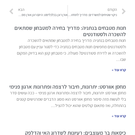
הקודם
הבא
ניקוי שטיחים למשרדים: מדריך לתחזוקה וניקוי שטיחי מיליקן
אורן רונן בכלכליסט: היזם רונן אורן מסביר איך יוצרים ערך בפרויקט מורכב
חנות מטבחים בנתניה: מדריך בחירה למטבחון שמתאים
להשכרה ולסטודנטים
חנות מטבחים בנתניה: מדריך בחירה למטבחון שמתאים להשכרה
ולסטודנטים מחפשים חנות מטבחים בנתניה כדי לסגור עניין עם מטבחון
להשכרה או לדירת סטודנטים? מעולה. כי מטבחון קטן הוא בדיוק המקום
שבו…
קרא עוד »
מחסן אוורסט: יתרונות, חיבור לרצפה ופתרונות ארגון פנימי
מחסן אוורסט: יתרונות, חיבור לרצפה ופתרונות ארגון פנימי – ככה עושים סדר
בלי לעשות מזה סיפור מחסן אוורסט הוא מסוג הדברים שמרגישים קטנים
בהתחלה, ואז פתאום קולטים שהוא יכול להציל…
קרא עוד »
כיסאות בר מעוצבים: רעיונות לשדרוג האי והדלפק