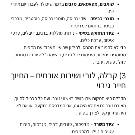
שואבים, מטאטאים, מגבים
ברמה שיכולה לעבוד יום אחרי
יום.
מוצרי כביסה
– שקי כביסה, חומרי כביסה, בוסטרים, מרככי
כביסה בהתאם למדיניות.
ציוד תחזוקה בסיסי
– נורות, סוללות, ברגים, דיבלים, סרטי
איטום, ערכת כלים.
כדי לא להפוך את המחסן לחידון שבועי, תעבוד עם מדפים
מסומנים, יחידות מינימום לכל פריט, ורשימת ״לא יורדים מתחת
לזה״. פשוט. עובד.
3) קבלה, לובי ושירות אורחים – החיוך
חייב גיבוי
הקבלה היא המקום שבו רושם ראשוני נוצר. ועם כל הכבוד לחיוך,
האורח זוכר גם אם לא היה עט, אם המדפסת נתקעה, או אם לא
היה פתרון קטן לצורך בסיסי.
ציוד משרד
– מדפסות, טונרים, דפים, מגרסות, סיכות,
עטיפות ניילון למסמכים.