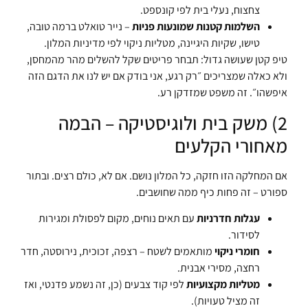
צחצוח, נעלי בית לפי קונספט.
השלמות קטנות שמונעות פניות
– נייר טואלט ברמה טובה,
טישו, שקיות היגיינה, מטליות ניקוי לפי מדיניות המלון.
טיפ קטן שעושה גדול: תבחר פריטים שקל להשלים מהר מהמחסן,
ולא כאלה שמצריכים ״רק רגע, אני בודק אם יש לנו את הדגם הזה
איפשהו״. זה משפט שמזדקן רע.
2) משק בית ולוגיסטיקה – הבמה
מאחורי הקלעים
אם המחלקה הזו חזקה, כל המלון נושם. אם לא, כולם רצים. ובתור
ספורט – זה פחות כיף ממה שחושבים.
עגלות חדרניות
עם תאים נוחים, מקום לפסולת ומגירות
לסידור.
חומרי ניקוי
מותאמים לשטח – רצפה, זכוכית, נירוסטה, חדר
רחצה, מסירי אבנית.
מטליות מקצועיות
לפי קוד צבעים (כן, זה נשמע פדנטי, ואז
זה מציל טעויות).