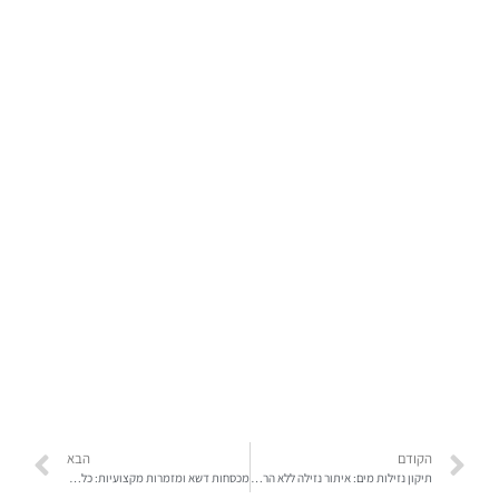
הקודם
הבא
תיקון נזילות מים: איתור נזילה ללא הרס ותיקון מקצועי
מכסחות דשא ומזמרות מקצועיות: כל מה שצריך לגינה מטופחת