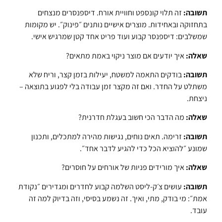
תשובה:
זה תלוי קונספט וחוויית אורח. דיספנסרים מנצחים
בתחזוקה ובאחידות. מוצרים אישיים נותנים ״פינוק״. יש מקומות
שמשלבים: דיספנסר קבוע ועוד פריט אחד קטן שמרגיש אישי.
שאלה:
איך יודעים אם מוצר ניקוי באמת מתאים?
תשובה:
בודקים התאמה למשטח, יעילות בזמן קצר, וריח שלא
משתלט על החדר. ואם זה מקצר זמן עבודה בלי לפגוע בתוצאה –
ניצחת.
שאלה:
מה הדבר הכי חשוב בעגלת חדרנית?
תשובה:
זרימה. תאים נוחים, נגישות מהירה למתכלים, ותכנון
שמונע ״להוציא הכל כדי להגיע לדבר אחד״.
שאלה:
איך מורידים פניות של אורחים על חוסרים?
תשובה:
עושים צ׳ק-ליסט השלמה קבוע לחדרים ומגדירים ״נקודת
אמת״: מי בודק, מתי, ואיך. זה נשמע בסיסי, וזה בדיוק למה זה
עובד.