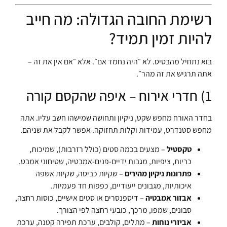
רשימת החובה הגדולה: מה חייב
להיות זמין תמיד?
בוא נתחיל מהבסיס. לא ״היה נחמד אם״. אלא ״אם אין את זה –
אתה תרגיש את זה מהר״.
1) חדרי אירוח – איפה שהקסם קורה
בחדר האורח מחפש שקט, ניקיון ותחושה שמישהו חשב עליו. אתה
מחפש סטנדרט, עמידות וקלות תחזוקה. אפשר לקבל את שניהם.
טקסטיל
– מצעים בכמה סטים (כולל רזרבות), שמיכות,
כריות, ציפיות, מגבות ידיים-פנים-אמבטיה, שטיחוני אמבט.
פתרונות ניקיון מהירים
– שקיות כביסה, שקיות אשפה
איכותיות, מגבונים ייעודיים, כפפות חד פעמיות.
אבזור אמבטיה
– דיספנסרים או סטים אישיים, כוסות רחצה,
סבונים, שמפו, מרכך, כובעי רחצה לפי הצורך.
אביזרי נוחות
– מתלים, קולבים, ערכת תפירה קטנה, ערכת