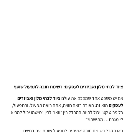
ציוד לבתי מלון ואביזרים לעסקים: רשימת חובה לתפעול שוטף
אם יש משפט אחד שמסכם את עולם
ציוד לבתי מלון ואביזרים
לעסקים
הוא זה: האורח רואה חוויה, אתה רואה תפעול. ובתפעול,
כל פריט קטן יכול להיות ההבדל בין ״וואו״ לבין ״מישהו יכול להביא
לי מגבת… מתישהו?״
כאן תקבל רשימת חובה אמיתית לתפעול שוטף, עם דגשים