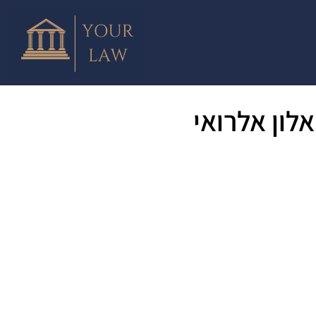
לון אלרואי