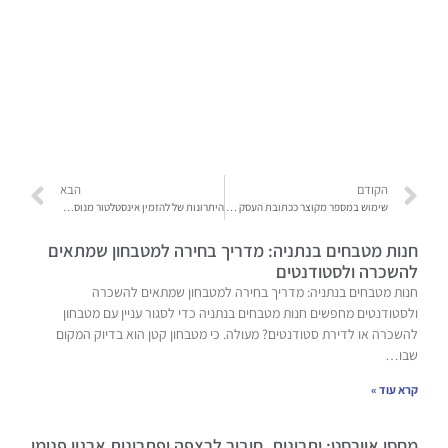
הקודם
הבא
שימוש במספר מקוצר ככתובת העסק בעולם הדיגיטלי והפיזי – למה זה הדבר הבא שתצטרך?
היתרונות של להזמין אינסטלטור מנוסה כשיש לך בעיות צנרת – למה זה שווה כל שקל?
חנות מטבחים בנתניה: מדריך בחירה למטבחון שמתאים
להשכרה ולסטודנטים
חנות מטבחים בנתניה: מדריך בחירה למטבחון שמתאים להשכרה
ולסטודנטים מחפשים חנות מטבחים בנתניה כדי לסגור עניין עם מטבחון
להשכרה או לדירת סטודנטים? מעולה. כי מטבחון קטן הוא בדיוק המקום
שבו…
קרא עוד »
מחסן אוורסט: יתרונות, חיבור לרצפה ופתרונות ארגון פנימי