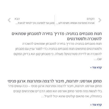
הקודם
הבא
אנרגיה מתפרצת ושמחה: חשיפה לעולם ההפעלות הספורטיביות שילדים פשוט מתים עליהן
מהגן ועד למסיבה: איך לבחור לבוש חכם וטרנדי לילדים לכל אירוע
חנות מטבחים בנתניה: מדריך בחירה למטבחון שמתאים
להשכרה ולסטודנטים
חנות מטבחים בנתניה: מדריך בחירה למטבחון שמתאים להשכרה
ולסטודנטים מחפשים חנות מטבחים בנתניה כדי לסגור עניין עם מטבחון
להשכרה או לדירת סטודנטים? מעולה. כי מטבחון קטן הוא בדיוק המקום
שבו…
קרא עוד »
מחסן אוורסט: יתרונות, חיבור לרצפה ופתרונות ארגון פנימי
מחסן אוורסט: יתרונות, חיבור לרצפה ופתרונות ארגון פנימי – ככה עושים סדר
בלי לעשות מזה סיפור מחסן אוורסט הוא מסוג הדברים שמרגישים קטנים
בהתחלה, ואז פתאום קולטים שהוא יכול להציל…
קרא עוד »