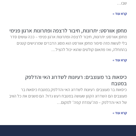
שבו…
קרא עוד »
מחסן אוורסט: יתרונות, חיבור לרצפה ופתרונות ארגון פנימי
מחסן אוורסט: יתרונות, חיבור לרצפה ופתרונות ארגון פנימי – ככה עושים סדר
בלי לעשות מזה סיפור מחסן אוורסט הוא מסוג הדברים שמרגישים קטנים
בהתחלה, ואז פתאום קולטים שהוא יכול להציל…
קרא עוד »
כיסאות בר מעוצבים: רעיונות לשדרוג האי והדלפק
במטבח
כיסאות בר מעוצבים: רעיונות לשדרוג האי והדלפק במטבח כיסאות בר
מעוצבים הם השדרוג הקטן שעושה במטבח רעש גדול. הם משנים את כל הוויב
של האי והדלפק – מה״עמדת קפה״ למקום…
קרא עוד »