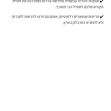
✔️ אומנות יהודית עכשווית מחדשת ערכים ומשדרגת את חוויית
הקודש שלכם לסטייל הכי מטורף.
✔️ פריטים שנשארים רלוונטיים, אותם גם תרצו להראות לחברים
ולא להחביא כמו בלגן בארון.