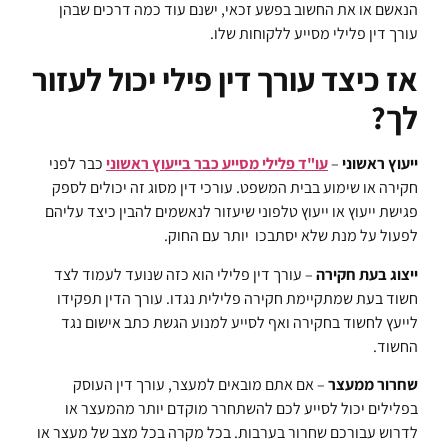
הנאשם או את החשוב בפשע זכאי, ישנם עוד כמה דרכים שבהן
עורך דין פלילי מסייע ללקוחות שלו.
אז כיצד עורך דין פילי יכול לעזור
לך?
ייעוץ ראשוני
–
עו"ד פלילי מסייע כבר בייעוץ ראשוני
כבר לפני
חקירה או שימוע בבית המשפט. עורכי דין מסוג זה יכולים לספק
פגישת ייעוץ או ייעוץ טלפוני שיעזור לנאשמים להבין כיצד עליהם
לפעול על מנת שלא יסתבכו יותר עם החוק.
ייצוג בעת חקירה
– עורך דין פלילי הוא כזה שנועד לעמוד לצד
חשוד בעת שמתקיימת חקירה פלילית נגדו. עורך הדין תפקידו
לייעץ לחשוד בחקירה ואף לסייע למנוע הגשת כתב אישום נגד
החשוד.
שחרור ממעצר
– אם אתם מובאים למעצר, עורך דין העוסק
בפלילים יכול לסייע לכם להשתחרר מוקדם יותר מהמעצר או
לדרוש עבורכם שחרור בערבות. בכל מקרה בכל מצב של מעצר או