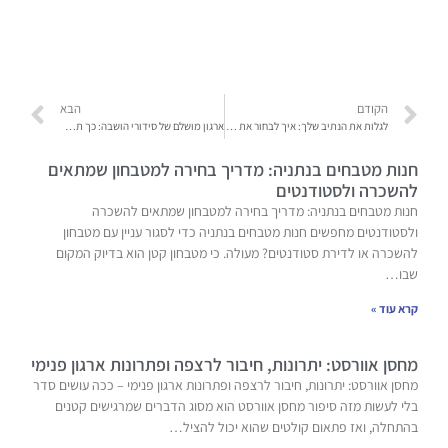
הקודם
הבא
לגלות את הנתיב שלך: איך לבחור את מסלול הקריירה הנכון עבורך
ארגון מושלם של סידורי הושבה: כך תדעו בדיוק מי מגיע לאירוע
חנות מטבחים בנתניה: מדריך בחירה למטבחון שמתאים
להשכרה ולסטודנטים
חנות מטבחים בנתניה: מדריך בחירה למטבחון שמתאים להשכרה
ולסטודנטים מחפשים חנות מטבחים בנתניה כדי לסגור עניין עם מטבחון
להשכרה או לדירת סטודנטים? מעולה. כי מטבחון קטן הוא בדיוק המקום
שבו…
קרא עוד »
מחסן אוורסט: יתרונות, חיבור לרצפה ופתרונות ארגון פנימי
מחסן אוורסט: יתרונות, חיבור לרצפה ופתרונות ארגון פנימי – ככה עושים סדר
בלי לעשות מזה סיפור מחסן אוורסט הוא מסוג הדברים שמרגישים קטנים
בהתחלה, ואז פתאום קולטים שהוא יכול להציל…