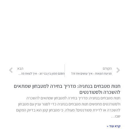
הקודם
הבא
מניעת הונאות – איך עושים את זה?
הסכם ממון בין בני זוג – איך לצאת מזה עם המכנסיים
חנות מטבחים בנתניה: מדריך בחירה למטבחון שמתאים
להשכרה ולסטודנטים
חנות מטבחים בנתניה: מדריך בחירה למטבחון שמתאים להשכרה
ולסטודנטים מחפשים חנות מטבחים בנתניה כדי לסגור עניין עם מטבחון
להשכרה או לדירת סטודנטים? מעולה. כי מטבחון קטן הוא בדיוק המקום
שבו…
קרא עוד »