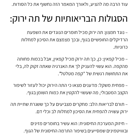
עוד הרבה מה להציע, ולאורך המאמר הזה נחשוף את כל הסודות.
הסגולות הבריאותיות של תה ירוק:
– נוגד חמצון: תה ירוק מכיל חומרים הנוגדים את השפעת
הרדיקלים החופשיים בגוף, ובכך מצמצם את הסיכון למחלות
כרוניות.
– מכיל קפאין: כן, כן! תה ירוק מכיל קפאין, אבל בכמות פחותה
מהקפה. הוא עשוי להעניק לך את האנרגיה שאתה זקוק לה, בלי
את התחושת רגשית של "קפה מטלטל".
– מפחית משקל: מדענים מצאו כי התה הירוק יכול לעזור לשיפור
הקצב המטבולי, מה שעשוי להקטין את כמות השומן בגוף.
– תורם לבריאות הלב: מחקרים מצביעים על כך ששגרת שתיית תה
ירוק עשויה להפחית את הסיכון למחלות לב וכלי דם.
– חיזוק המערכת החיסונית: הוא עשיר בחומרים מזינים
ובווויטמינים שמסייעים בשיפור התרמה החיסונית של הגוף.