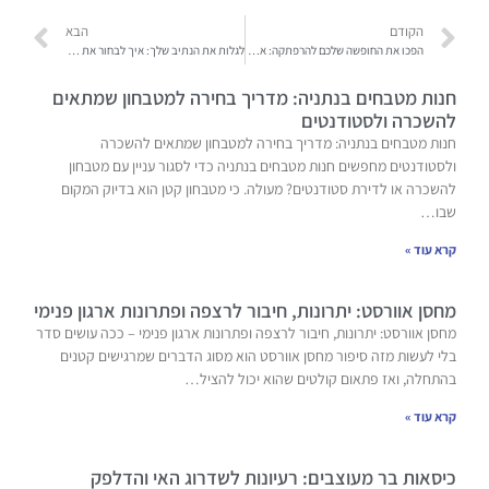
הקודם
הבא
הפכו את החופשה שלכם להרפתקה: אטרקציות ימיות ויבשתיות בים המלח
לגלות את הנתיב שלך: איך לבחור את מסלול הקריירה הנכון עבורך
חנות מטבחים בנתניה: מדריך בחירה למטבחון שמתאים
להשכרה ולסטודנטים
חנות מטבחים בנתניה: מדריך בחירה למטבחון שמתאים להשכרה
ולסטודנטים מחפשים חנות מטבחים בנתניה כדי לסגור עניין עם מטבחון
להשכרה או לדירת סטודנטים? מעולה. כי מטבחון קטן הוא בדיוק המקום
שבו…
קרא עוד »
מחסן אוורסט: יתרונות, חיבור לרצפה ופתרונות ארגון פנימי
מחסן אוורסט: יתרונות, חיבור לרצפה ופתרונות ארגון פנימי – ככה עושים סדר
בלי לעשות מזה סיפור מחסן אוורסט הוא מסוג הדברים שמרגישים קטנים
בהתחלה, ואז פתאום קולטים שהוא יכול להציל…
קרא עוד »
כיסאות בר מעוצבים: רעיונות לשדרוג האי והדלפק