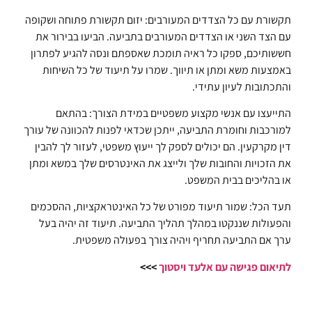
תקשורת עם כל הצדדים המעורבים: יזום תקשורת פתוחה ושקופה
עם הצד השני או הצדדים המעורבים בתביעה. הביעו בבירור את
חששותיכם, ספקו כל ראיה תומכת שאספתם ונסה להגיע לפתרון
באמצעות משא ומתן או תיווך. שמרו על תיעוד של כל השיחות
והתכתובות לעיון עתידי.
התייעצו עם אנשי מקצוע משפטיים במידת הצורך: בהתאם
למורכבות וחומרת התביעה, ייתכן שכדאי לפנות להכוונה של עורך
דין מקרקעין. הם יכולים לספק לך ייעוץ משפטי, לעזור לך להבין
את הזכויות והחובות שלך ולייצג את האינטרסים שלך במשא ומתן
או בהליכים בבית המשפט.
תעד הכל: שמור תיעוד מפורט של כל האינטראקציות, ההסכמים
והפעולות שננקטו במהלך תהליך התביעה. תיעוד זה יהיה בעל
ערך אם התביעה תחריף ויהיה צורך בפעולה משפטית.
לתיאום פגישה עם
אלעד ויסטוך
>>>