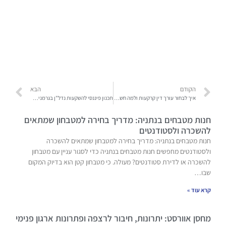
הקודם
הבא
איך לבחור עורך דין קרקעות ולמה חשוב לקחת את זה ברצינות
תכנון פיננסי להשקעות נדל"ן בגרמניה: הפתחו בפיזיקה כדי לבנות את המודלים הכלכליים שלכם
חנות מטבחים בנתניה: מדריך בחירה למטבחון שמתאים
להשכרה ולסטודנטים
חנות מטבחים בנתניה: מדריך בחירה למטבחון שמתאים להשכרה
ולסטודנטים מחפשים חנות מטבחים בנתניה כדי לסגור עניין עם מטבחון
להשכרה או לדירת סטודנטים? מעולה. כי מטבחון קטן הוא בדיוק המקום
שבו…
קרא עוד »
מחסן אוורסט: יתרונות, חיבור לרצפה ופתרונות ארגון פנימי