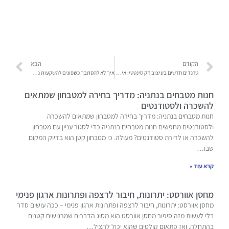
הקודם
הבא
טרנדים חדשים בעיצוב דק סינטטי: איך לעצב את החלל החיצוני שלך כמו מקצוען
איך לא להסתבך כשפונים להשקעות נדל"ן בארה"ב – הסכנות שכולנו לומדים בדרך הקשה
חנות מטבחים בנתניה: מדריך בחירה למטבחון שמתאים
להשכרה ולסטודנטים
חנות מטבחים בנתניה: מדריך בחירה למטבחון שמתאים להשכרה
ולסטודנטים מחפשים חנות מטבחים בנתניה כדי לסגור עניין עם מטבחון
להשכרה או לדירת סטודנטים? מעולה. כי מטבחון קטן הוא בדיוק המקום
שבו…
קרא עוד »
מחסן אוורסט: יתרונות, חיבור לרצפה ופתרונות ארגון פנימי
מחסן אוורסט: יתרונות, חיבור לרצפה ופתרונות ארגון פנימי – ככה עושים סדר
בלי לעשות מזה סיפור מחסן אוורסט הוא מסוג הדברים שמרגישים קטנים
בהתחלה, ואז פתאום קולטים שהוא יכול להציל…