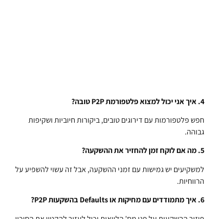
4. איך אני יכול למצוא פלטפורמת P2P טובה?
חפש פלטפורמות עם דירוגים טובים, ביקורות חיוביות ושקיפות
גבוהה.
5. מה אם לוקח זמן להחזיר את ההשקעה?
למשקיעים יש גמישות עם זמני ההשקעה, אבל זה עשוי להשפיע על
הרווחיות.
6. איך מתמודדים עם מחיקות או Defaults בהשקעות P2P?
פיזור ההשקעות על פני מס' הלוואות יכול לעזור להקטין את הסיכון