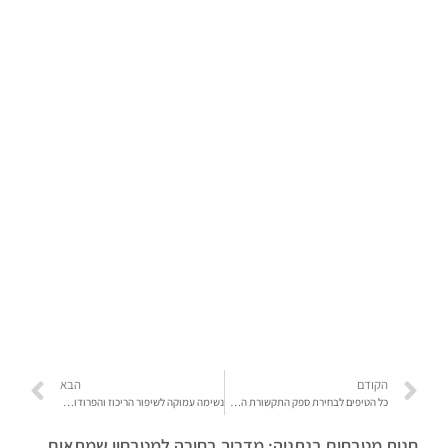
הקודם
הבא
כל הטיפים לבחירת ספק התקשורת האמין והמשתלם עבורכם
נשימה עמוקה לשיפור הריכוז והפרודוקטיביות בעבודה ובלימודים – למה כל כך הרבה אנשים מפספסים את זה?
חנות מטבחים בנתניה: מדריך בחירה למטבחון שמתאים