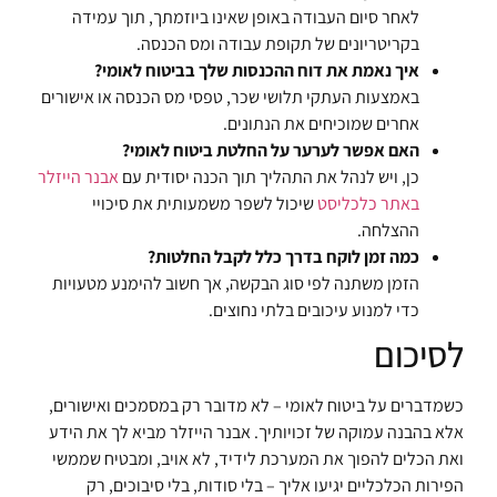
לאחר סיום העבודה באופן שאינו ביוזמתך, תוך עמידה
בקריטריונים של תקופת עבודה ומס הכנסה.
איך נאמת את דוח ההכנסות שלך בביטוח לאומי?
באמצעות העתקי תלושי שכר, טפסי מס הכנסה או אישורים
אחרים שמוכיחים את הנתונים.
האם אפשר לערער על החלטת ביטוח לאומי?
כן, ויש לנהל את התהליך תוך הכנה יסודית עם
אבנר הייזלר
באתר כלכליסט
שיכול לשפר משמעותית את סיכויי
ההצלחה.
כמה זמן לוקח בדרך כלל לקבל החלטות?
הזמן משתנה לפי סוג הבקשה, אך חשוב להימנע מטעויות
כדי למנוע עיכובים בלתי נחוצים.
לסיכום
כשמדברים על ביטוח לאומי – לא מדובר רק במסמכים ואישורים,
אלא בהבנה עמוקה של זכויותיך. אבנר הייזלר מביא לך את הידע
ואת הכלים להפוך את המערכת לידיד, לא אויב, ומבטיח שממשי
הפירות הכלכליים יגיעו אליך – בלי סודות, בלי סיבוכים, רק