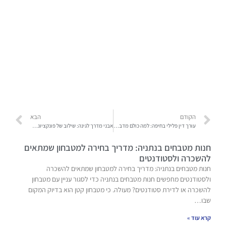
הקודם
הבא
עורך דין פלילי בחיפה: למה כולם מדברים על זה – וגם אתם צריכים לשמוע
אבני מדרך לגינה: שילוב של פונקציונליות ויופי טבעי
חנות מטבחים בנתניה: מדריך בחירה למטבחון שמתאים
להשכרה ולסטודנטים
חנות מטבחים בנתניה: מדריך בחירה למטבחון שמתאים להשכרה
ולסטודנטים מחפשים חנות מטבחים בנתניה כדי לסגור עניין עם מטבחון
להשכרה או לדירת סטודנטים? מעולה. כי מטבחון קטן הוא בדיוק המקום
שבו…
קרא עוד »