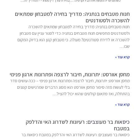
כשהסניטריה פוגשת את הבירוקרטיה: השפעת הנספח הסניטרי על פרויקטים
בחירת עורך דין מסחרי – המדריך להצלחה העסקית שלכם!
חנות מטבחים בנתניה: מדריך בחירה למטבחון שמתאים
להשכרה ולסטודנטים
חנות מטבחים בנתניה: מדריך בחירה למטבחון שמתאים להשכרה
ולסטודנטים מחפשים חנות מטבחים בנתניה כדי לסגור עניין עם מטבחון
להשכרה או לדירת סטודנטים? מעולה. כי מטבחון קטן הוא בדיוק המקום
שבו…
קרא עוד »
מחסן אוורסט: יתרונות, חיבור לרצפה ופתרונות ארגון פנימי
מחסן אוורסט: יתרונות, חיבור לרצפה ופתרונות ארגון פנימי – ככה עושים סדר
בלי לעשות מזה סיפור מחסן אוורסט הוא מסוג הדברים שמרגישים קטנים
בהתחלה, ואז פתאום קולטים שהוא יכול להציל…
קרא עוד »
כיסאות בר מעוצבים: רעיונות לשדרוג האי והדלפק
במטבח
כיסאות בר מעוצבים: רעיונות לשדרוג האי והדלפק במטבח כיסאות בר