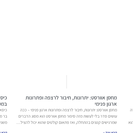
מחסן אוורסט: יתרונות, חיבור לרצפה ופתרונות
כיסא
ארגון פנימי
במט
ה
מחסן אוורסט: יתרונות, חיבור לרצפה ופתרונות ארגון פנימי – ככה
כיסאו
עושים סדר בלי לעשות מזה סיפור מחסן אוורסט הוא מסוג הדברים
בר מ
וא
שמרגישים קטנים בהתחלה, ואז פתאום קולטים שהוא יכול להציל…
משני
קרא עוד »
קרא ע