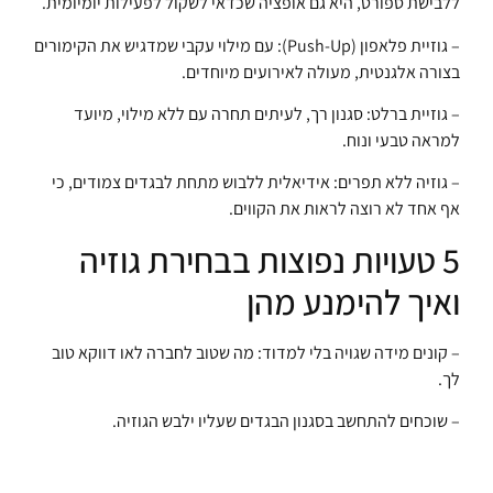
ללבישת ספורט, היא גם אופציה שכדאי לשקול לפעילות יומיומית.
– גוזיית פלאפון (Push-Up): עם מילוי עקבי שמדגיש את הקימורים
בצורה אלגנטית, מעולה לאירועים מיוחדים.
– גוזיית ברלט: סגנון רך, לעיתים תחרה עם ללא מילוי, מיועד
למראה טבעי ונוח.
– גוזיה ללא תפרים: אידיאלית ללבוש מתחת לבגדים צמודים, כי
אף אחד לא רוצה לראות את הקווים.
5 טעויות נפוצות בבחירת גוזיה
ואיך להימנע מהן
– קונים מידה שגויה בלי למדוד: מה שטוב לחברה לאו דווקא טוב
לך.
– שוכחים להתחשב בסגנון הבגדים שעליו ילבש הגוזיה.