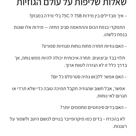
שאלות שליפות על עולם הגוזיות
– איך מבדילים בין מידות 75B ל-75C בלי מידה במבחן?
התמקדי בנפח הכוס וההתאמה סביב החזה — מידות אלו שונות
בנפח כלשהו.
– האם גוזיות תחרה פחות נוחות מגוזיות ספורט?
תלוי בבד וביצועים. תחרה איכותית יכולה להיות ממש נוחה, אך
בדרך כלל זו לא הגזרה לטווח ארוך.
– האם אפשר ללבוש גוזיה סטרפלס כל יום?
אפשר, אבל חשוב שהגוזיה תקבל תמיכה טובה כדי שלא תרדי או
תגרום לאי נוחות.
– האם בדים סינתטיים מחממים יותר?
לא בהכרח – בדים כמו מיקרופייבר בנויים לנשום היטב ולשמור על
רעננות.