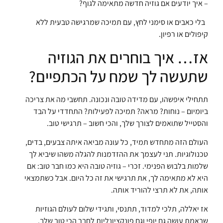
– איך יודעים אם גוזיה חדשה מתאימה לגוף?
בלי כאבים או סימני לחץ, עם תמיכה שמרגישה טבעית ללא
קיפולים או רפיון.
אז… איך בוחרים את הגוזיה
שתעשה לך שמח על הכתפיים?
תתחילי איפשהו, עם מדידה טובה ונכונה. תחשבי מה את צריכה
ביומיום – נוחות? מראה? תמיכה לפעילות? התחדדי על הבד
והסטייל שתואמים לצורך שלך, והכי חשוב – תרגישי טוב.
העולם הזה מתחדש תמיד, כל עונה מביאה איתה צבעים, בדים,
טכנולוגיות. תני לעצמך את ההזדמנות להגלה משהו שיביא לך
שלמות בלבוש הפנימי. זכרי – גוזיה טובה היא כמו חבר טוב: אם
היא לא מתאימה לך, את תרגישי את זה כל היום. אבל כשתמצאי
אותה, את לא תרצי להוריד אותה.
אז יאללה, תלכי למדוד, תתנסי, ותגידי שלום לעולם הגוזיות
שבאמת עושה גם יופי וגם פונקציונליות לחבר הכי טוב שלך.