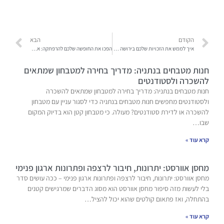
הקודם
הבא
איך לממש את הזכויות שלכם בירושה בצורה היעילה והמהירה ביותר
הפכו את החופשה שלכם להרפתקה: אטרקציות ימיות ויבשתיות בים המלח
חנות מטבחים בנתניה: מדריך בחירה למטבחון שמתאים
להשכרה ולסטודנטים
חנות מטבחים בנתניה: מדריך בחירה למטבחון שמתאים להשכרה
ולסטודנטים מחפשים חנות מטבחים בנתניה כדי לסגור עניין עם מטבחון
להשכרה או לדירת סטודנטים? מעולה. כי מטבחון קטן הוא בדיוק המקום
שבו…
קרא עוד »
מחסן אוורסט: יתרונות, חיבור לרצפה ופתרונות ארגון פנימי
מחסן אוורסט: יתרונות, חיבור לרצפה ופתרונות ארגון פנימי – ככה עושים סדר
בלי לעשות מזה סיפור מחסן אוורסט הוא מסוג הדברים שמרגישים קטנים
בהתחלה, ואז פתאום קולטים שהוא יכול להציל…
קרא עוד »