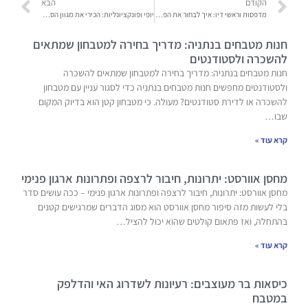
הקודם
הבא
מדפסות וראשי דיו: איך לבחור את הפתרון המשתלם והאיכותי ביותר לעסק
יופי ופונקציונליות: הכירי את מגוון הסגנונות והבדים בעולם הגוזיות
חנות מטבחים בנתניה: מדריך בחירה למטבחון שמתאים
להשכרה ולסטודנטים
חנות מטבחים בנתניה: מדריך בחירה למטבחון שמתאים להשכרה
ולסטודנטים מחפשים חנות מטבחים בנתניה כדי לסגור עניין עם מטבחון
להשכרה או לדירת סטודנטים? מעולה. כי מטבחון קטן הוא בדיוק המקום
שבו…
קרא עוד »
מחסן אוורסט: יתרונות, חיבור לרצפה ופתרונות ארגון פנימי
מחסן אוורסט: יתרונות, חיבור לרצפה ופתרונות ארגון פנימי – ככה עושים סדר
בלי לעשות מזה סיפור מחסן אוורסט הוא מסוג הדברים שמרגישים קטנים
בהתחלה, ואז פתאום קולטים שהוא יכול להציל…
קרא עוד »
כיסאות בר מעוצבים: רעיונות לשדרוג האי והדלפק
במטבח