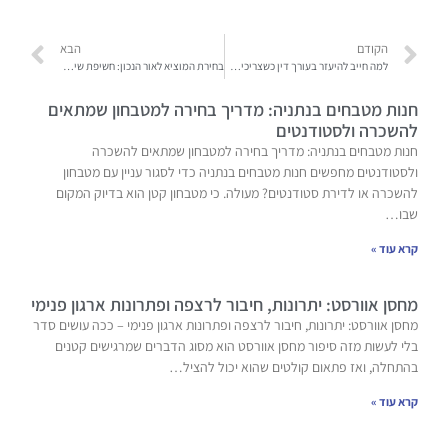
הקודם
הבא
למה חייב להיעזר בעורך דין כשצריכים להתמודד מול ביטוח לאומי?
בחירת המוציא לאור הנכון: חשיפת שיקולי מפתח
חנות מטבחים בנתניה: מדריך בחירה למטבחון שמתאים
להשכרה ולסטודנטים
חנות מטבחים בנתניה: מדריך בחירה למטבחון שמתאים להשכרה
ולסטודנטים מחפשים חנות מטבחים בנתניה כדי לסגור עניין עם מטבחון
להשכרה או לדירת סטודנטים? מעולה. כי מטבחון קטן הוא בדיוק המקום
שבו…
קרא עוד »
מחסן אוורסט: יתרונות, חיבור לרצפה ופתרונות ארגון פנימי
מחסן אוורסט: יתרונות, חיבור לרצפה ופתרונות ארגון פנימי – ככה עושים סדר
בלי לעשות מזה סיפור מחסן אוורסט הוא מסוג הדברים שמרגישים קטנים
בהתחלה, ואז פתאום קולטים שהוא יכול להציל…
קרא עוד »