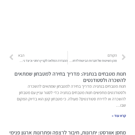
הקודם
הבא
מהן השיטות של חברות הביטוח לדחות תביעות
ההגדרה המלאה לקניין רוחני וכיצד ניתן להגן עליו
חנות מטבחים בנתניה: מדריך בחירה למטבחון שמתאים
להשכרה ולסטודנטים
חנות מטבחים בנתניה: מדריך בחירה למטבחון שמתאים להשכרה
ולסטודנטים מחפשים חנות מטבחים בנתניה כדי לסגור עניין עם מטבחון
להשכרה או לדירת סטודנטים? מעולה. כי מטבחון קטן הוא בדיוק המקום
שבו…
קרא עוד »
מחסן אוורסט: יתרונות, חיבור לרצפה ופתרונות ארגון פנימי