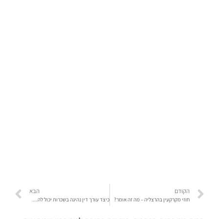
הקודם
הבא
חוזי מקרקעין בהרצליה – מה זה אומר?
כיצד עורך דין נהיגה בשכרות יכול להפחית את העונש שלך