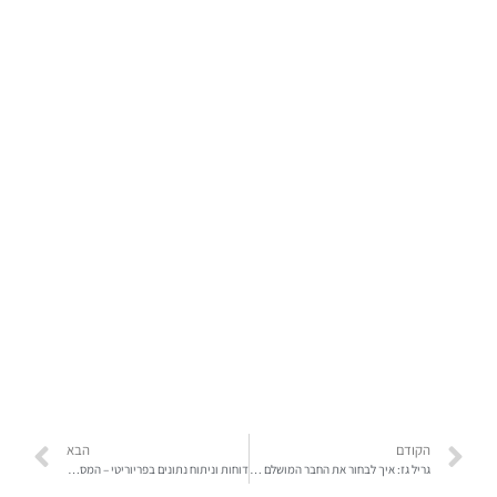
הקודם
הבא
גריל גז: איך לבחור את החבר המושלם לדוּש וחבר'ה?
דוחות וניתוח נתונים בפריוריטי – המסע המופלא אל עולם המידע