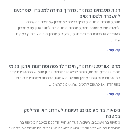
חנות מטבחים בנתניה: מדריך בחירה למטבחון שמתאים
להשכרה ולסטודנטים
חנות מטבחים בנתניה: מדריך בחירה למטבחון שמתאים להשכרה
ולסטודנטים מחפשים חנות מטבחים בנתניה כדי לסגור עניין עם מטבחון
להשכרה או לדירת סטודנטים? מעולה. כי מטבחון קטן הוא בדיוק המקום
שבו…
קרא עוד »
מחסן אוורסט: יתרונות, חיבור לרצפה ופתרונות ארגון פנימי
מחסן אוורסט: יתרונות, חיבור לרצפה ופתרונות ארגון פנימי – ככה עושים סדר
בלי לעשות מזה סיפור מחסן אוורסט הוא מסוג הדברים שמרגישים קטנים
בהתחלה, ואז פתאום קולטים שהוא יכול להציל…
קרא עוד »
כיסאות בר מעוצבים: רעיונות לשדרוג האי והדלפק
במטבח
כיסאות בר מעוצבים: רעיונות לשדרוג האי והדלפק במטבח כיסאות בר
מעוצבים הם השדרוג הקטן שעושה במטבח רעש גדול. הם משנים את כל הוויב