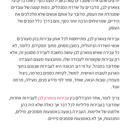
יודעים שהם אלה שעובדים קשה בשביל מעט כסף. כשמדברים על
צווארון לבן, מדברים על שדרת המנהלים, כמות קטנה של עובדים
שמנהלת את העסק. מדובר על אותם אנשים שלא מלכלכים את
הידיים, שמרוויחים הרבה יותר כסף, והם בדרך כלל הפנים של
העסק.
עבירות צווארון לבן, מתייחסות לכל אותן עבירות בהן מעורבים
אנשי השדרה הניהולית, במובן מסוים, מתוך תפקידם. כלומר, לא
כל עבירה שאיש צווארון לבן עושה נחשבת לעבירה מסגנון זה, אלא
רק עבירות שקשורות לעבודה שלו, ומתבצעת מעצם העובדה
שמדובר במנהל. על פי רוב הכוונה היא לעבירות שבוצעו בתוך
הארגון לטובתו האישית. למשל, לקיחת כספים במרמה, ניצול
מעמדו, טובות הנאה, שוחד, סחר לפי מידע פנים, מעילה, מרמה
ועוד.
צריך לומר, אחד ההבדלים בין
עבירות צווארון לבן
לעבירות אחרות,
שמדובר בעבירות פליליות לכל דבר אך כאלה שלא היה בהן
אלמנט של אלימות. העבירה בוצעה באמצעות מסמכים, מילים,
התנהגות, אך לא באמצעות סממנים פיזיים.