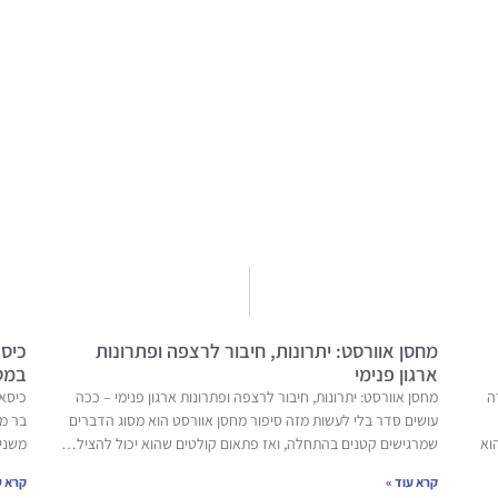
מחסן אוורסט: יתרונות, חיבור לרצפה ופתרונות
כיסא
ארגון פנימי
במט
ה
מחסן אוורסט: יתרונות, חיבור לרצפה ופתרונות ארגון פנימי – ככה
כיסאו
עושים סדר בלי לעשות מזה סיפור מחסן אוורסט הוא מסוג הדברים
בר מ
וא
שמרגישים קטנים בהתחלה, ואז פתאום קולטים שהוא יכול להציל…
משני
קרא עוד »
קרא ע