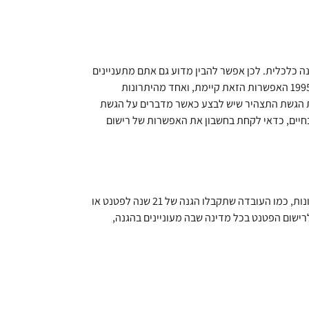
נה כלכלית. לכן אפשר להבין מדוע גם אתם מתעניינים
בתחום הזה, ואם יש משהו שכדאי לכם להיות מודעים אליו, זהו העובדה שהיום אפשר גם לבצע רישום של פטנט פרוביזורי. מאז שנת 1995 האפשרות הזאת קיימת, ואחד מהיתרונות
את הגשת התצהיר שיש לבצע כאשר מדברים על הגשת
 בחיים, כדאי לקחת בחשבון את האפשרות של רישום
אתם יכולים ליהנות מעוד כמה יתרונות, כמו העובדה שתקבלו הגנה של 21 שנה לפטנט או
ישום הפטנט בכל מדינה שבה מעוניינים בהגנה,