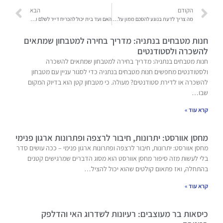
הקודם
הבא
מה צריך לדעת בנוגע להסכם ממון על ירושה עתידית?
האם ועד בית יכול להכריח דייר לשלם ועד בית?
חנות מטבחים בנתניה: מדריך בחירה למטבחון שמתאים
להשכרה ולסטודנטים
חנות מטבחים בנתניה: מדריך בחירה למטבחון שמתאים להשכרה
ולסטודנטים מחפשים חנות מטבחים בנתניה כדי לסגור עניין עם מטבחון
להשכרה או לדירת סטודנטים? מעולה. כי מטבחון קטן הוא בדיוק המקום
שבו…
קרא עוד »
מחסן אוורסט: יתרונות, חיבור לרצפה ופתרונות ארגון פנימי
מחסן אוורסט: יתרונות, חיבור לרצפה ופתרונות ארגון פנימי – ככה עושים סדר
בלי לעשות מזה סיפור מחסן אוורסט הוא מסוג הדברים שמרגישים קטנים
בהתחלה, ואז פתאום קולטים שהוא יכול להציל…
קרא עוד »
כיסאות בר מעוצבים: רעיונות לשדרוג האי והדלפק