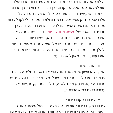
בעלת משמעות גדולה לכל אדם ואדם ופעמים רבות הבגד שלנו
הוא למעשה סמל סטטוס ויוקרה. לכן זה ברור מדוע כל כך הרבה
בני אדם משקיעים הרבה מאוד כסף בלבוש שלהם ומדוע כל
סלבריטאי מחזיק סטייליסטית צמודה ולא זז מטר מבלי לקבל עצות
ממנה. באותה נשימה אפשר גם להסביר מדוע בני האדם כל כך
חרדים מן האקט של
מעשה מגונה בפומבי
מכיוון שזה מחלל את
הפרטיות שלהם ופוגע באחד הדברים הקדושים ביותר בחברה
מערבית מודרנית. יש כמה סוגים של מעשה מגונה שעושים בפומבי
ולהלן מספר מקרים המדגימים מהו מעשה כזה ומראים עד הוא
הוא בעייתי וחמור שאין להשלים עמו.
התערטלות
המקרה הראשון של מעשה מגונה הוא אדם אשר מחליט על דעת
עצמו להתערטל בפומבי. כמובן שכל מי שנמצא בסביבה שלו יחוש
מבוכה עצומה וירגיש מאוד לא נעים ולכן המחוקק מתייחס אל
עבירה כזאת בשיא הרצינות.
עירום במקום ציבורי
עירום במקום ציבורי הוא עוד סוג של עבירה של מעשה מגונה
בפומבי ואין ספק כי זו עבירה לא פחות חמורה. עליכם לדעת שאם